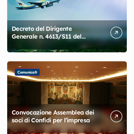
Decreto del Dirigente
Generale n. 4613/S11 del
19.12.2024 approvazione
dell’Avviso Pubblico per la
concessione di agevolazioni
alle imprese del settore
Comunicati
turistico
Convocazione Assemblea dei
soci di Confidi per l’impresa